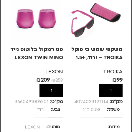
משקפי שמש בי פוקל
סט רמקול בלוטוס נייד
סי
TROIKA – ורוד, +1.5
LEXON TWIN MINO
KS
3W – ורוד
– 
KA
LEXON
TROIKA
63
₪
209
₪
99
₪
259
הוספה לסל
הוספה לסל
מק”ט:
4024023191114
מק”ט:
3660491005501
מק
משקל
0.08 ק"ג
צבע
ורוד
מ
מידות
מותגים
LEXON
ד