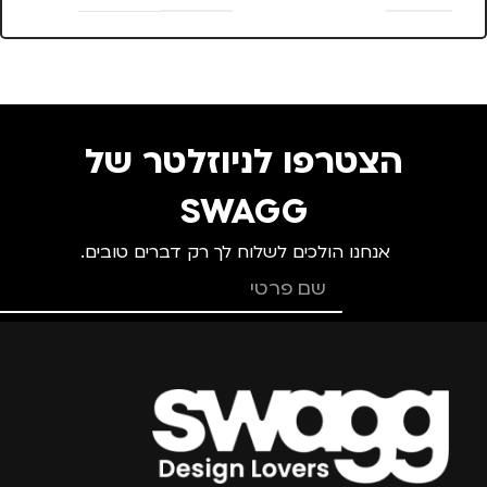
25 × 13.5 × 4
סנטימטרים
צבע
ורוד
הצטרפו לניוזלטר של
מידה
+1.5
SWAGG
אנחנו הולכים לשלוח לך רק דברים טובים.
מותגים
TROIKA
מתאים ל
גברים
,
נשים
צרפו אותי למועדון