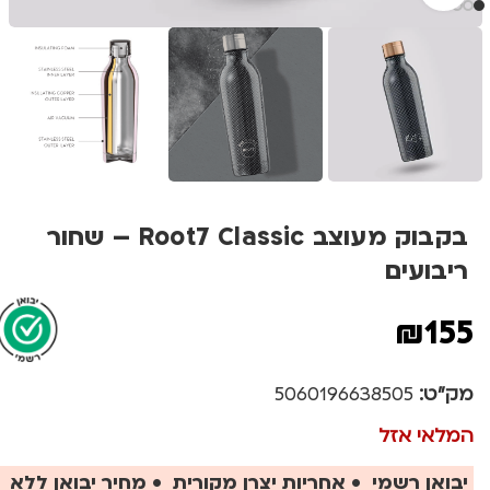
בקבוק מעוצב Root7 Classic – שחור
ריבועים
₪
155
מק"ט:
5060196638505
המלאי אזל
יבואן רשמי • אחריות יצרן מקורית • מחיר יבואן ללא