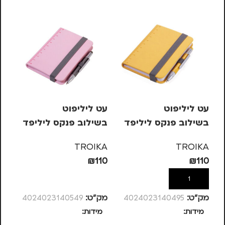
עט ליליפוט
עט ליליפוט
סי
בשילוב פנקס ליליפד
בשילוב פנקס ליליפד
KS
– צהוב
– ורוד
– 
KA
TROIKA
TROIKA
63
₪
110
₪
110
הוספה לסל
הוספה לסל
מק”ט:
4024023140495
מק”ט:
4024023140549
מק
מידות
מידות
מ