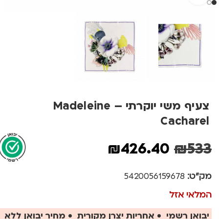
צעיף משי יוקרתי Madeleine –
Cacharel
₪
426.40
₪
533
מק"ט:
5420056159678
המלאי אזל
יבואן רשמי • אחריות יצרן מקורית • מחיר יבואן ללא