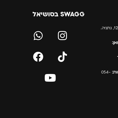
SWAGG בסושיאל
אן:
ת:
054-