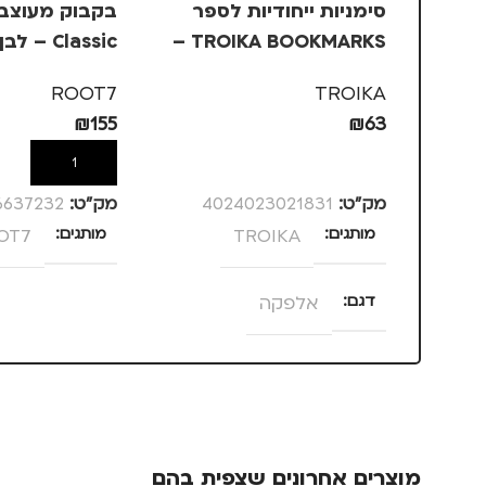
סימניות ייחודיות לספר
TROIKA BOOKMARKS –
Classic – לבן שיש
אלפקה
ROOT7
TROIKA
₪
155
₪
63
הוספה לסל
הוספה לסל
מק”ט:
4024023021831
מק”ט:
6637232
מותגים
TROIKA
מותגים
OT7
דגם
אלפקה
מוצרים אחרונים שצפית בהם