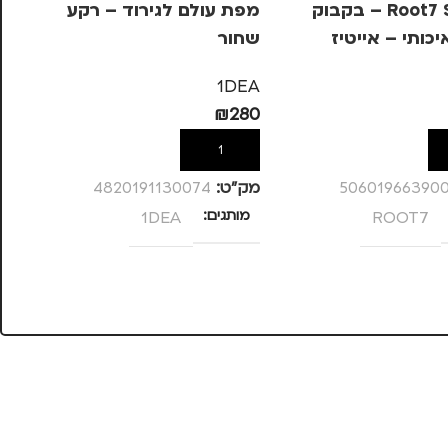
Root7 Special – בקבוק
מפת עולם לגירוד – רקע
מפ
כותי – אייטיז
שחור
EA
49
1DEA
₪
280
ל
הוספה לסל
מק
50601966390
מק”ט:
4820191130074
מ
ROOT7
מותגים
1DEA