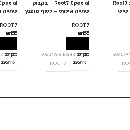
בקבוק מעוצב Root7
Root7 Special – בקבוק
שתייה איכותי – כסוף מנצנץ
שתייה אי
ROOT7
ROOT7
₪
155
₪
155
הוספה לסל
הוספה לס
506019
מק”ט:
5060196638543
מק”ט:
07
RO
מותגים
ROOT7
מותגים