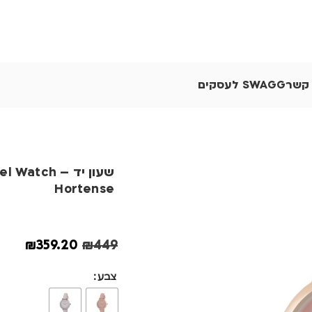
 קשר
SWAGG לעסקים
שעון יד – atch
Hortense
₪
359.20
₪
449
צבע