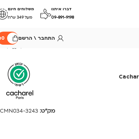
דברו איתנו
משלוחים חינם
09-891-9198
מעל 349 ש״ח
התחבר \ הרשם
0
₪
Cacharel W
מק"ט:
3243-CMN034