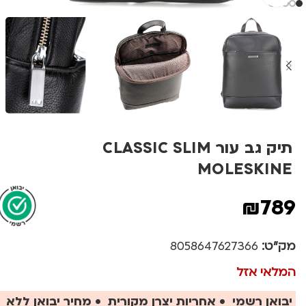
תיק גב עור CLASSIC SLIM
MOLESKINE
₪
789
מק"ט:
8058647627366
המלאי אזל
יבואן רשמי • אחריות יצרן מקורית • מחיר יבואן ללא