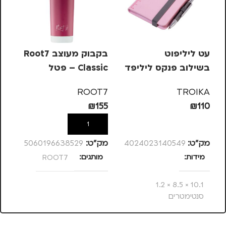
עט ליליפוט
בקבוק מעוצב Root7
בשילוב פנקס ליליפד
Classic – פטל
ssic
– ורוד
7
ROOT7
TROIKA
55
₪
155
₪
110
הוספה לסל
הוספה לסל
מק”ט:
4024023140549
מק”ט:
5060196638529
מק
מידות
מותגים
ROOT7
מ
10.1 × 8.5 × 1.2
סנטימטרים
צבע
ורוד