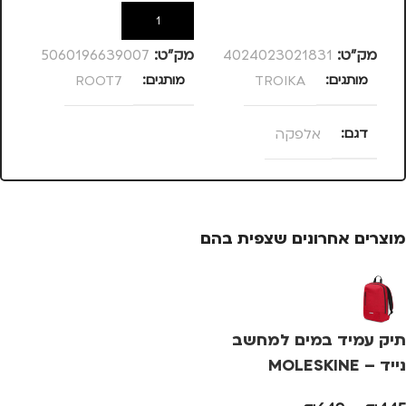
הוספה לסל
הוספה לסל
מק”ט:
4024023021831
מק”ט:
5060196639007
מק
מותגים
TROIKA
מותגים
ROOT7
מ
דגם
אלפקה
מוצרים אחרונים שצפית בהם
תיק עמיד במים למחשב
נייד – MOLESKINE
METRO BACKPACK