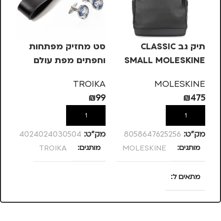
תיק גב CLASSIC
סט מחזיק מפתחות
מש
SMALL MOLESKINE
וחפתים מפת עולם
3 אבנים BALANCE
KA
TROIKA
MOLESKINE
60
₪
99
₪
475
הוספה לסל
הוספה לסל
מק”ט:
8058647625256
מק”ט:
4024024030504
מק
מותגים
MOLESKINE
מותגים
TROIKA
מ
מתאים ל
גברים
,
נשים