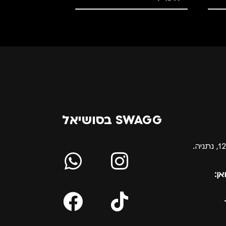
SWAGG בסושיאל
אן: