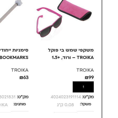
משקפי שמש בי פוקל
סימניות ייחוד
TROIKA – ורוד, +1.5
אלפקה
TROIKA
TROIKA
₪
63
₪
99
הוספה לסל
הוספה לסל
מק”ט:
4024023191114
מק”ט:
3021831
משקל
0.08 ק"ג
מותגים
IKA