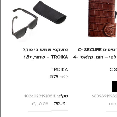
ארנק כרטיסים C- SECURE
משקפי שמש בי פוקל
מש
עור איטלקי – חום, קלאסי 4-
TROIKA – שחור, +1.5
OIKA
KA
TROIKA
C 
₪
75
99
₪
99
ל
הוספה לסל
6609891193
מק”ט:
4024023191084
מק
חום
משקל
0.08 ק"ג
מ