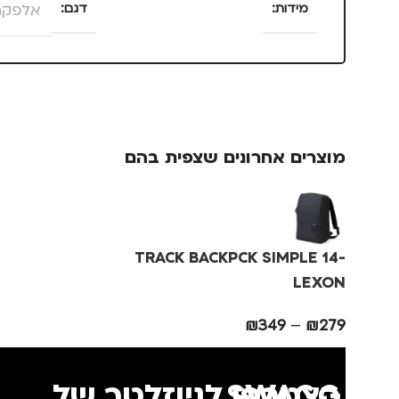
מידות
דגם
אלפקה
25 × 13.5 × 4 סנטימטרים
צבע
ורוד
מוצרים אחרונים שצפית בהם
מידה
+1.5
מותגים
TROIKA
TRACK BACKPCK SIMPLE 14-
מתאים ל
גברים
,
נשים
LEXON
₪
349
–
₪
279
הצטרפו לניוזלטר של SWAGG