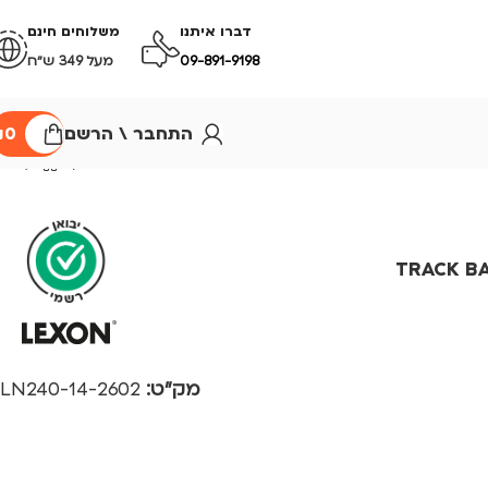
דברו איתנו
משלוחים חינם
09-891-9198
מעל 349 ש״ח
התחבר \ הרשם
0
₪
TRACK BA
מק"ט:
2602-LN240-14