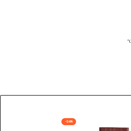
ר
-24%