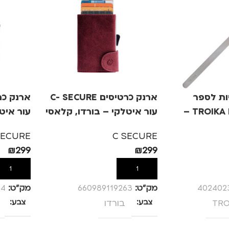
יות לספר
ארנק כרטיסים C- SECURE
TROIKA BOOKMARKS –
עור איטלקי – בורדו, קלאסי
7
4-7
SECURE
C SECURE
₪
299
₪
299
הוספה לסל
הוספה לס
402402
מק”ט:
660989119263
מק”ט:
24
TRO
צבע
בורדו
צבע