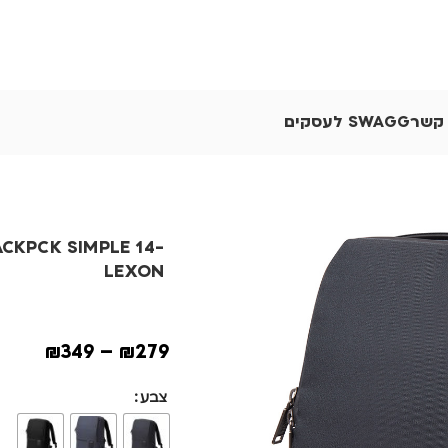
 קשר
SWAGG לעסקים
CKPCK SIMPLE 14-
LEXON
₪
349
–
₪
279
צבע