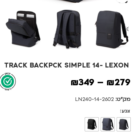
TRACK BACKPCK SIMPLE 14- LEXON
₪
349
–
₪
279
מק"ט:
2602-LN240-14
צבע