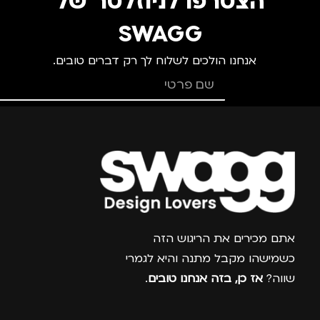
הצטרפו לניוזלטר של
מידה
+1
מידה
+1.5
SWAGG
אנחנו הולכים לשלוח לך רק דברים טובים.
מותגים
TROIKA
מותגים
TROIKA
מתאים ל
מתאים ל
גברים
,
נשים
גברים
,
נשים
צרפו אותי למועדון
אתם מכירים את הריגוש הזה
כשמישהו מקבל מתנה והיא לגמרי
שווה?
אז כן, בזה אנחנו טובים
.