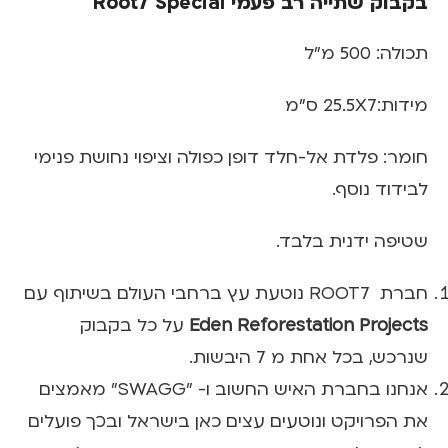
בקבוק שתייה רב פעמי Root7 Special
תכולה: 500 מ"ל
מידות:25.5X7 ס"מ
חומר: פלדת אל-חלד דופן כפולה וציפוי נחושת פנימי
לבידוד נוסף.
שטיפה ידנית בלבד.
חברת ROOT7 נוטעת עץ ברחבי העולם בשיתוף עם
Eden Reforestation Projects
על כל בקבוק
שנרכש, בכל אחת מ 7 היבשות.
אנחנו בחברת האיש החשוב ו- "SWAGG" מאמצים
את הפרויקט ונוטעים עצים כאן בישראל ובכך פועלים