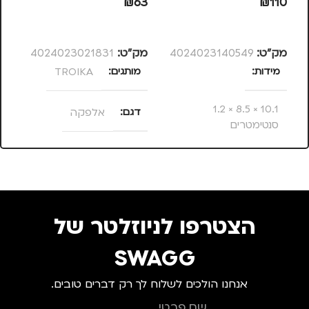
₪
63
₪
110
39
הוספה לסל
הוספה לסל
מק”ט:
4024023140549
מק”ט:
4024023021831
מק
מידות
מותגים
TROIKA
מ
10.1 × 8.5 × 1.2
דגם
אלפקה
סנטימטרים
צבע
ורוד
מותגים
TROIKA
הצטרפו לניוזלטר של
מתאים ל
SWAGG
אנחנו הולכים לשלוח לך רק דברים טובים.
גברים
,
חיילים
,
טיולים
,
מנהלים, עסקים, עבודה
,