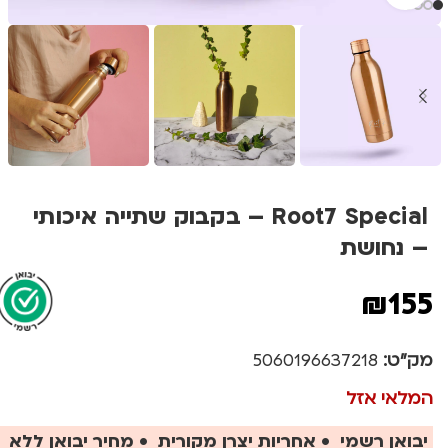
Root7 Special – בקבוק שתייה איכותי
– נחושת
₪
155
מק"ט:
5060196637218
המלאי אזל
יבואן רשמי • אחריות יצרן מקורית • מחיר יבואן ללא