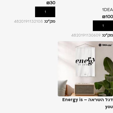
₪
30
1DEA
הוספה לסל
₪
100
מק”ט:
4820191132108
הוספה לסל
מק”ט:
4820191130609
דגל השראה – Energy is
you