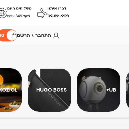
דברו איתנו
משלוחים חינם
09-891-9198
מעל 349 ש״ח
התחבר \ הרשם
0
₪
KOZIOL
HUGO BOSS
UB+