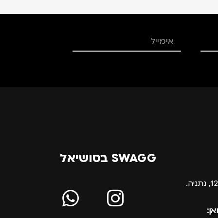
SWAGG בסושיאל
אן: