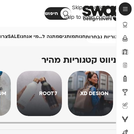
Skip to navigation
חיפוש
Skip to main content
חנות
מותגים
מתנה ל…
מי אנחנו
SALE
צרו
קטגוריות נבחרות
ניווט קטגוריות מהיר
UM
ROOT7
XD DESIGN