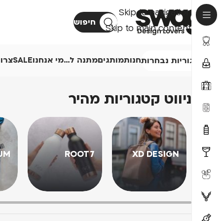
Skip to navigation
חיפוש
Skip to main content
חנות
מותגים
מתנה ל…
מי אנחנו
SALE
צרו
קטגוריות נבחרות
ניווט קטגוריות מהיר
UM
ROOT7
XD DESIGN