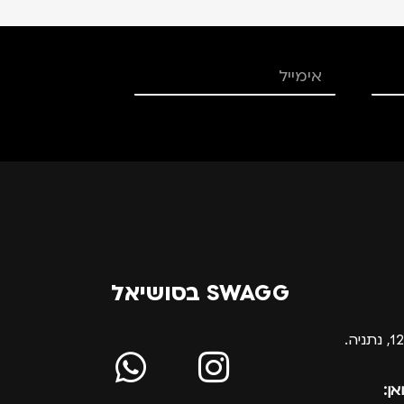
SWAGG בסושיאל
אן: