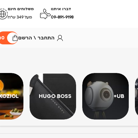
דברו איתנו
משלוחים חינם
09-891-9198
מעל 349 ש״ח
התחבר \ הרשם
0
₪
KOZIOL
HUGO BOSS
UB+