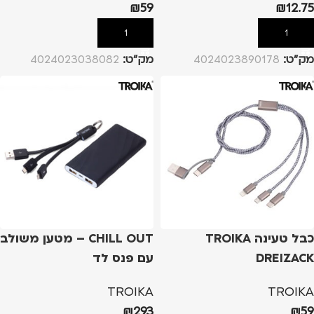
₪
59
₪
12.75
הוספה לסל
הוספה לסל
מק”ט:
4024023890178
מק”ט:
4024023038082
כבל טעינה TROIKA
CHILL OUT – מטען משולב
DREIZACK
עם פנס לד
TROIKA
TROIKA
₪
293
₪
59