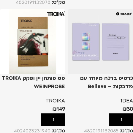
מק”ט:
4820191132078
כרטיס ברכה מיוחד עם
סט פותחן יין ופקק TROIKA
מדבקות – Believe
WEINPROBE
TROIKA
1DEA
₪
149
₪
30
הוספה לסל
הוספה לסל
מק”ט:
4820191132085
מק”ט:
4024023231940