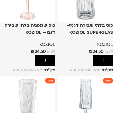
כוס בלתי שבירה דגמי-
כוס שמפניה בלתי שבירה
KOZIOL SUPERGLAS
דגם – KOZIOL
SUPERGLAS CLUB NO.14
CLUB No.3 & No.8 –
KOZIOL
KOZIOL
שקוף, 250ml
– ורוד
₪
24.50
₪
24.50
₪
49
₪
49
הוספה לסל
הוספה לסל
מק”ט:
4002942485620
מק”ט:
4002942602676
-50%
-50%