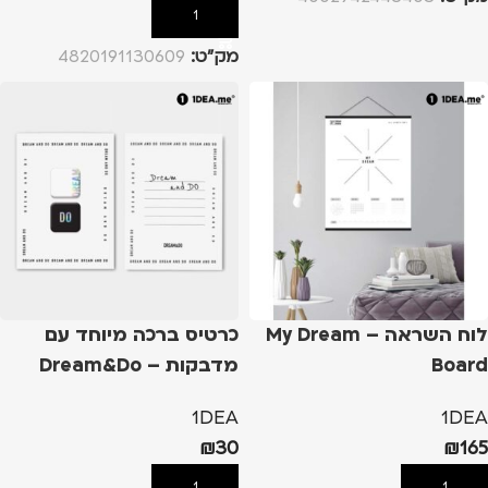
הוספה לסל
מק”ט:
4820191130609
לוח השראה – My Dream
כרטיס ברכה מיוחד עם
Board
מדבקות – Dream&Do
1DEA
1DEA
₪
30
₪
165
הוספה לסל
הוספה לסל