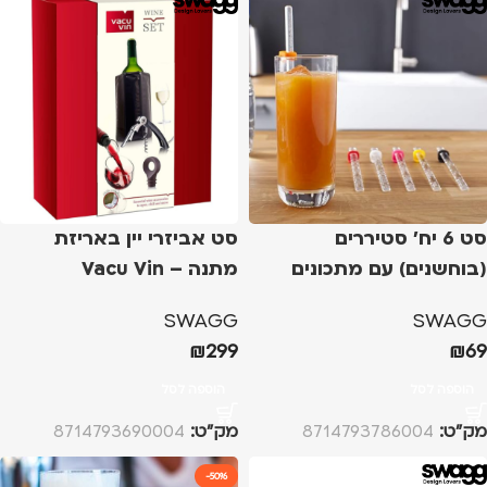
סט 6 יח' סטיררים
סט אביזרי יין באריזת
(בוחשנים) עם מתכונים
מתנה – Vacu Vin
קוקטיילים
SWAGG
SWAGG
₪
299
₪
69
הוספה לסל
הוספה לסל
מק”ט:
8714793786004
מק”ט:
8714793690004
-50%