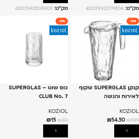
מק”ט:
4002942379806
מק”ט:
4002942508909
-50%
-50%
קנקן SUPERGLAS שקוף
כוס שוט – SUPERGLAS
לאירוח והגשה
CLUB No. 7
KOZIOL
KOZIOL
₪
15
₪
54.50
₪
30
₪
109
הוספה לסל
הוספה לסל