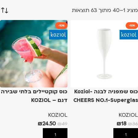
מציג 1–40 מתוך 63 תוצאות
-50%
-50%
כוס שמפניה לבנה -Koziol
כוס קוקטיילים בלתי שבירה
CHEERS NO.1-Superglas
דגם – KOZIOL
SUPERGLAS CLUB NO.12
100ml
KOZIOL
KOZIOL
₪
24.50
₪
18
₪
49
₪
36
הוספה לסל
הוספה לסל