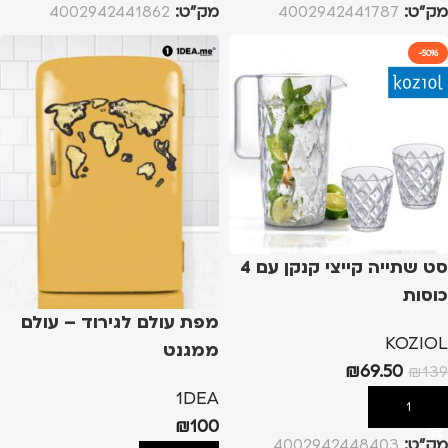
מק”ט:
4002942441787
מק”ט:
4002942441862
-50%
סט שתייה קייצי קנקן עם 4
כוסות
מפת עולם לגירוד – עולם
KOZIOL
ממגנט
₪
69.50
₪
139
1DEA
הוספה לסל
₪
100
מק”ט:
4002942448403