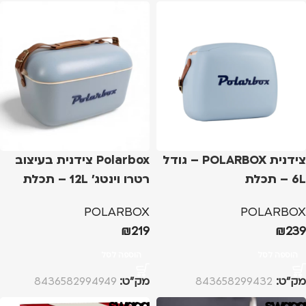
צידנית POLARBOX – גודל
Polarbox צידנית בעיצוב
6L – תכלת
רטרו וינטג' 12L – תכלת
מלאנז'
POLARBOX
POLARBOX
₪
219
₪
239
הוספה לסל
הוספה לסל
מק”ט:
843658299432
מק”ט:
8436582994949