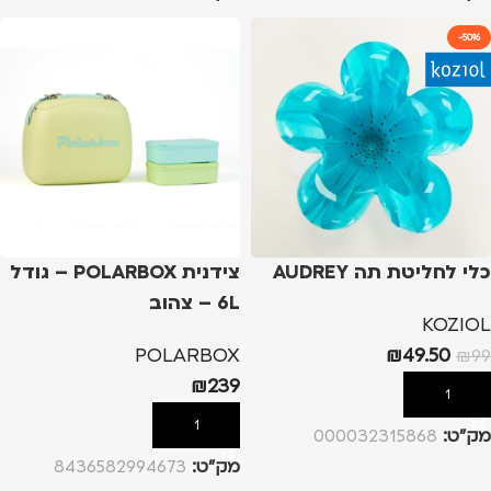
-50%
כלי לחליטת תה AUDREY
צידנית POLARBOX – גודל
6L – צהוב
KOZIOL
POLARBOX
₪
49.50
₪
99
₪
239
הוספה לסל
הוספה לסל
מק”ט:
000032315868
מק”ט:
8436582994673