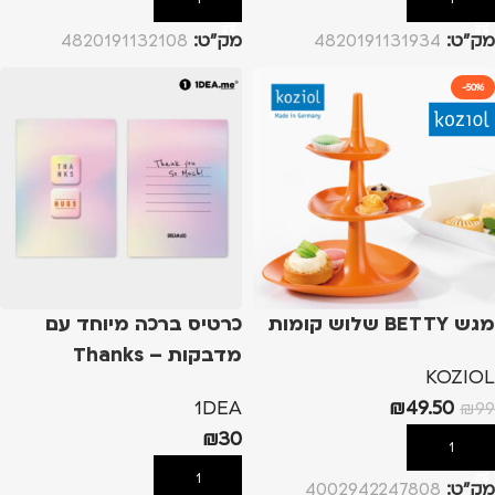
מק”ט:
4820191131934
מק”ט:
4820191132108
-50%
מגש BETTY שלוש קומות
כרטיס ברכה מיוחד עם
מדבקות – Thanks
KOZIOL
1DEA
₪
49.50
₪
99
₪
30
הוספה לסל
הוספה לסל
מק”ט:
4002942247808