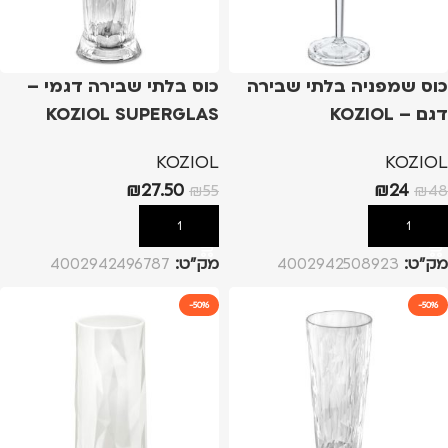
כוס שמפניה בלתי שבירה
כוס בלתי שבירה דגמי –
דגם – KOZIOL
KOZIOL SUPERGLAS
CLUB No.11 & No.10 –
SUPERGLAS CLUB NO.14
KOZIOL
KOZIOL
– שקוף
500ml
₪
27.50
₪
24
₪
55
₪
48
הוספה לסל
הוספה לסל
מק”ט:
4002942508923
מק”ט:
4002942496787
-50%
-50%