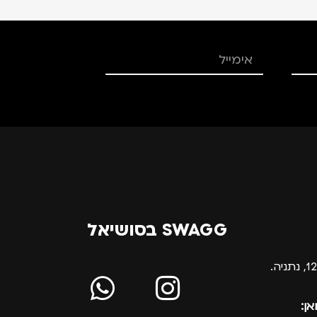
SWAGG בסושיאל
אן: