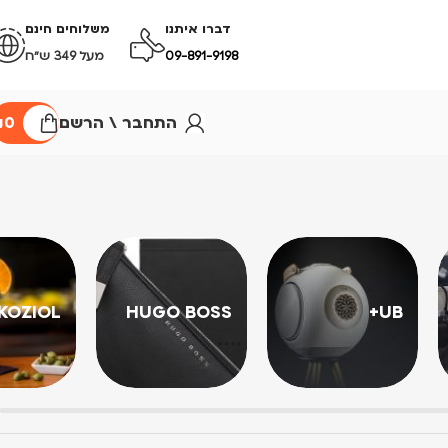
דברו איתנו
משלוחים חינם
09-891-9198
מעל 349 ש״ח
התחבר \ הרשם
0
₪
KOZIOL
HUGO BOSS
UB+