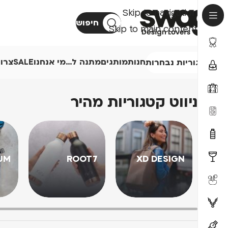
Skip to navigation
חיפוש
Skip to main content
חנות
מותגים
מתנה ל…
מי אנחנו
SALE
צרו
קטגוריות נבחרות
ניווט קטגוריות מהיר
UM
ROOT7
XD DESIGN