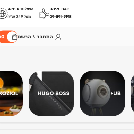
דברו איתנו
משלוחים חינם
09-891-9198
מעל 349 ש״ח
התחבר \ הרשם
0
₪
KOZIOL
HUGO BOSS
UB+