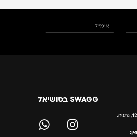
SWAGG בסושיאל
אן: