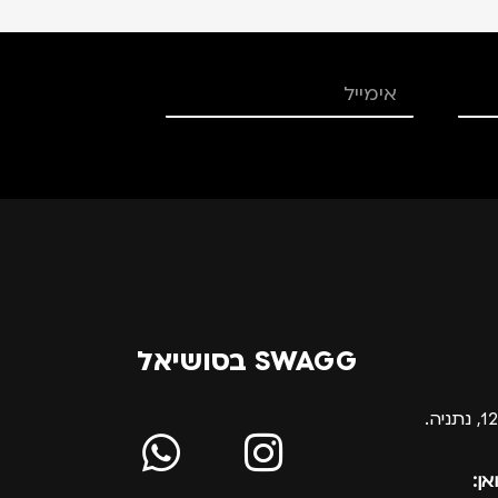
SWAGG בסושיאל
אן: