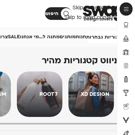
Skip to navigation
חיפוש
Skip to main content
חנות
מותגים
מתנה ל…
מי אנחנו
SALE
צרו
קטגוריות נבחרות
ניווט קטגוריות מהיר
UM
ROOT7
XD DESIGN