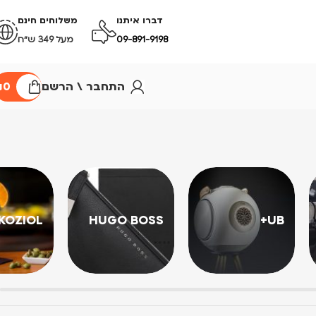
דברו איתנו
משלוחים חינם
09-891-9198
מעל 349 ש״ח
התחבר \ הרשם
0
₪
KOZIOL
HUGO BOSS
UB+