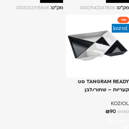
מק”ט:
4002942247808
מק”ט:
000032315868
-50%
TANGRAM READY סט
קעריות – שחור/לבן
KOZIOL
₪
90
₪
180
הוספה לסל