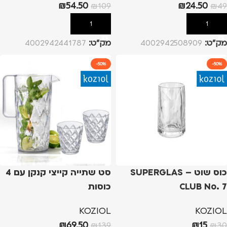
₪
54.50
₪
24.50
₪
109
₪
49
הוספה לסל
הוספה לסל
מק”ט:
4002942508909
מק”ט:
4002942441787
-50%
-50%
כוס שוט – SUPERGLAS
סט שתייה קייצי קנקן עם 4
CLUB No. 7
כוסות
KOZIOL
KOZIOL
₪
69.50
₪
15
₪
139
₪
30