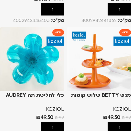
הוספה לסל
הוספה לסל
מק”ט:
4002942441862
מק”ט:
4002942448403
-50%
-50%
מגש BETTY שלוש קומות
כלי לחליטת תה AUDREY
KOZIOL
KOZIOL
₪
49.50
₪
49.50
₪
99
₪
99
הוספה לסל
הוספה לסל