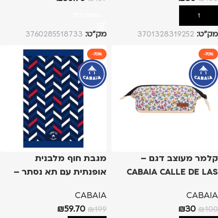
הוספה לסל
הוספה לסל
מק”ט:
3701328319252
מק”ט:
3760285518733
-70%
-70%
קלמר מעוצב דגם –
מגבת חוף מלבנית
CABAIA CALLE DE LAS
אופנתית עם תא נסתר –
CASSIS
FLORES WHITE
CABAIA
CABAIA
₪
59.70
₪
30
₪
199
₪
100