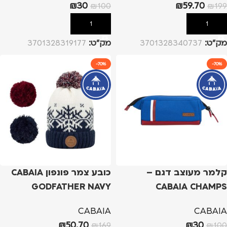
₪
30
₪
59.70
₪
100
₪
199
הוספה לסל
הוספה לסל
מק”ט:
3701328340737
מק”ט:
3701328319177
-70%
-70%
קלמר מעוצב דגם –
כובע צמר פונפון CABAIA
GODFATHER NAVY
CABAIA CHAMPS
ELYSEES
CABAIA
CABAIA
₪
50.70
₪
30
₪
169
₪
100