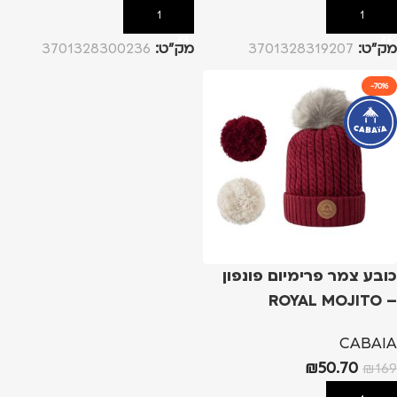
הוספה לסל
הוספה לסל
מק”ט:
3701328319207
מק”ט:
3701328300236
-70%
כובע צמר פרימיום פונפון
ROYAL MOJITO –
BURGUNDY
CABAIA
₪
50.70
₪
169