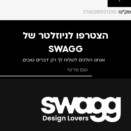
הוספה לסל
מק”ט:
3760285521290
הצטרפו לניוזלטר של
SWAGG
אנחנו הולכים לשלוח לך רק דברים טובים.
צרפו אותי למועדון