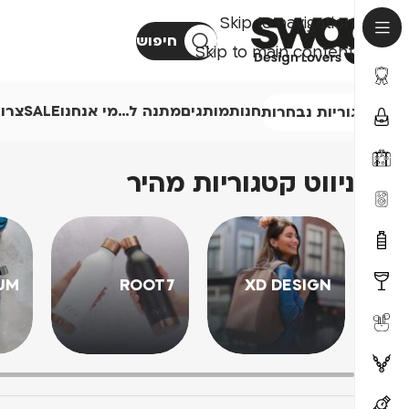
Skip to navigation
חיפוש
Skip to main content
חנות
מותגים
מתנה ל…
מי אנחנו
SALE
צרו
קטגוריות נבחרות
ניווט קטגוריות מהיר
UM
ROOT7
XD DESIGN