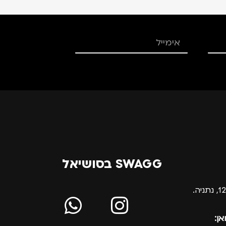
SWAGG בסושיאל
אן: