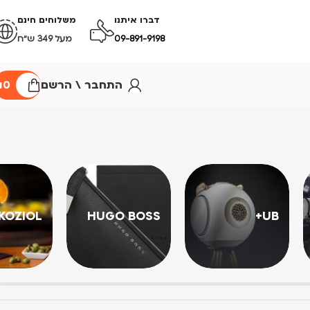
דברו איתנו
משלוחים חינם
09-891-9198
מעל 349 ש״ח
התחבר \ הרשם
0
₪
KOZIOL
HUGO BOSS
UB+