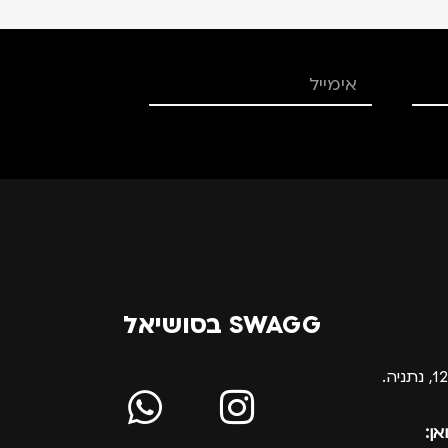
SWAGG בסושיאל
אן: