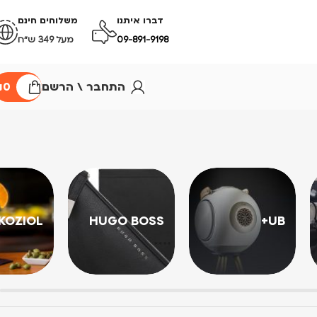
דברו איתנו
משלוחים חינם
09-891-9198
מעל 349 ש״ח
התחבר \ הרשם
0
₪
KOZIOL
HUGO BOSS
UB+