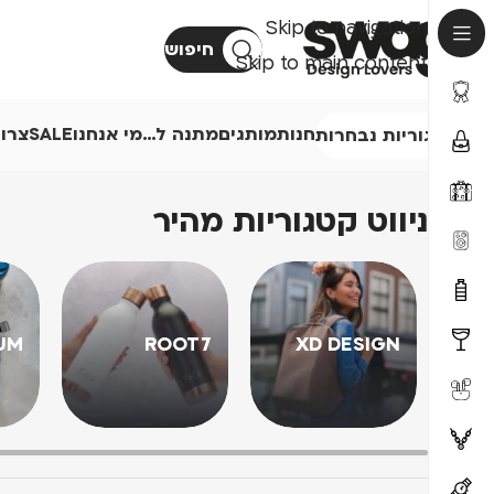
Skip to navigation
חיפוש
Skip to main content
חנות
מותגים
מתנה ל…
מי אנחנו
SALE
צרו
קטגוריות נבחרות
ניווט קטגוריות מהיר
UM
ROOT7
XD DESIGN