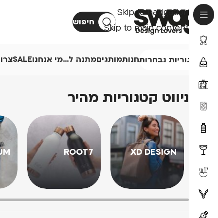
Skip to navigation
חיפוש
Skip to main content
חנות
מותגים
מתנה ל…
מי אנחנו
SALE
צרו
קטגוריות נבחרות
ניווט קטגוריות מהיר
UM
ROOT7
XD DESIGN