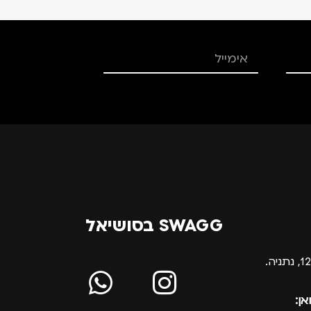
SWAGG בסושיאל
אן: