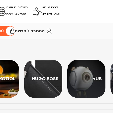
דברו איתנו
משלוחים חינם
09-891-9198
מעל 349 ש״ח
התחבר \ הרשם
0
₪
KOZIOL
HUGO BOSS
UB+