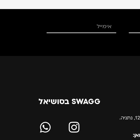
SWAGG בסושיאל
אן: