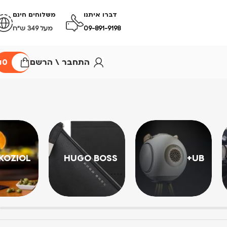
דברו איתנו
משלוחים חינם
09-891-9198
מעל 349 ש״ח
התחבר \ הרשם
0
₪
KOZIOL
HUGO BOSS
UB+