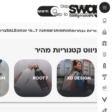
Skip to navigation
חיפוש
Skip to main content
חנות
מותגים
מתנה ל…
מי אנחנו
SALE
צרו
קטגוריות נבחרות
ניווט קטגוריות מהיר
UM
ROOT7
XD DESIGN