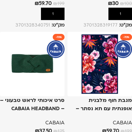
₪
59.70
₪
30
₪
199
₪
100
הוספה לסל
הוספה לסל
מק”ט:
3701328319177
מק”ט:
3701328340751
-70%
-70%
מגבת חוף מלבנית
סרט איכותי לראש טבעוני –
אופנתית עם תא נסתר –
CABAIA HEADBAND –
MIMOSA
PAPEETE
CABAIA
CABAIA
₪
37.50
₪
59.70
₪
125
₪
199