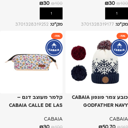
₪
30
₪
30
₪
100
₪
100
הוספה לסל
הוספה לסל
מק”ט:
3701328319177
מק”ט:
3701328319252
-70%
-70%
כובע צמר פונפון CABAIA
קלמר מעוצב דגם –
CABAIA CALLE DE LAS
GODFATHER NAVY
FLORES WHITE
CABAIA
CABAIA
₪
30
₪
50.70
₪
100
₪
169