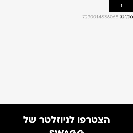
הוספה לסל
מק”ט:
7290014836068
הצטרפו לניוזלטר של