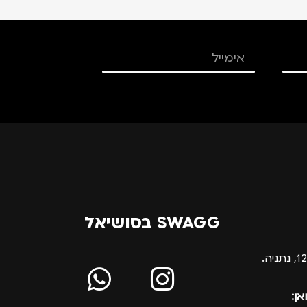
SWAGG בסושיאל
אן: