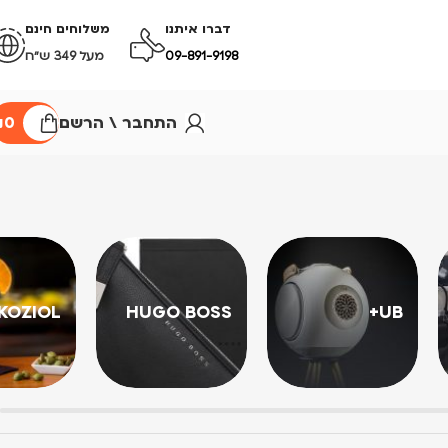
דברו איתנו
משלוחים חינם
09-891-9198
מעל 349 ש״ח
התחבר \ הרשם
0
₪
KOZIOL
HUGO BOSS
UB+