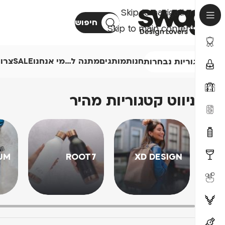
Skip to navigation
חיפוש
Skip to main content
חנות
מותגים
מתנה ל…
מי אנחנו
SALE
צרו
קטגוריות נבחרות
ניווט קטגוריות מהיר
UM
ROOT7
XD DESIGN