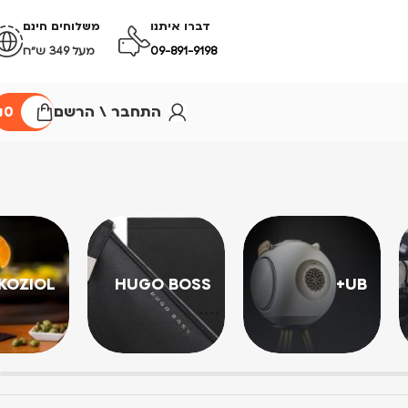
דברו איתנו
משלוחים חינם
09-891-9198
מעל 349 ש״ח
התחבר \ הרשם
0
₪
KOZIOL
HUGO BOSS
UB+