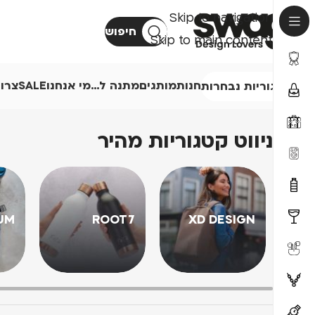
Skip to navigation
חיפוש
Skip to main content
חנות
מותגים
מתנה ל…
מי אנחנו
SALE
צרו
קטגוריות נבחרות
ניווט קטגוריות מהיר
UM
ROOT7
XD DESIGN