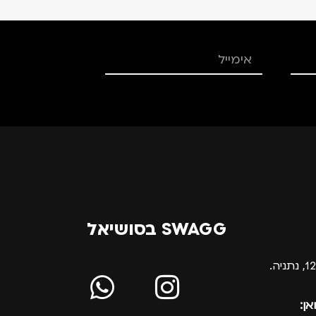
SWAGG בסושיאל
אן: