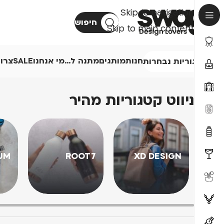
Skip to navigation
חיפוש
Skip to main content
חנות
מותגים
מתנה ל…
מי אנחנו
SALE
צרו
קטגוריות נבחרות
ניווט קטגוריות מהיר
UM
ROOT7
XD DESIGN