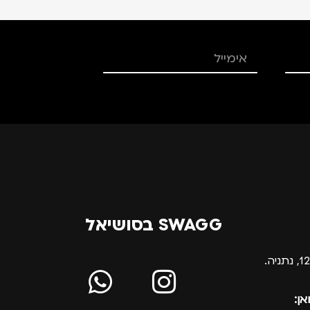
SWAGG בסושיאל
אן: