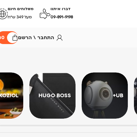
דברו איתנו
משלוחים חינם
09-891-9198
מעל 349 ש״ח
התחבר \ הרשם
0
₪
KOZIOL
HUGO BOSS
UB+